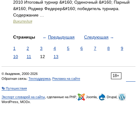
2010 Итоговый турнир &#160; Одиночный &#160; Парный
&#160; Роджер Федерер&#160; победитель турнира.
Содержание …
Википедия
Страницы
←
Предыдущая
Следующая
→
1
2
3
4
5
6
7
8
9
10
11
12
13
© Академик, 2000-2026
18+
Обратная связь:
Техподдержка
,
Реклама на сайте
👣 Путешествия
Экспорт словарей на сайты
, сделанные на PHP,
Joomla,
Drupal,
WordPress, MODx.