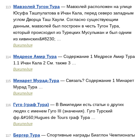
Мавзолей Тугон Тура
— Мавзолей расположен на улице
113
Юсуфа Ташпулатова в Ичан Кала, перед северо западным
углом Дворца Таш Хаули. Согласно существующим
данным, мавзолей был построен в честь Тугон Тура,
который происходил из Турецких Мусульман и был одним
из хивинских&#8230; …
Википедия
Медресе Амир Тура
— Содержание 1 Медресе Амир Тура
114
1.1 Ичан Кала 2 См. также 3 …
Википедия
Минарет Мурад-Тура
— Связать? Содержание 1 Минарет
115
Мурад Тура …
Википедия
Гуго (граф Тура)
— В Википедии есть статьи о других
116
людях с именем Гуго III (значения). Гуго Турский
фр.&#160;Hugues de Tours граф Тура …
Википедия
Бергер Тура
— Спортивные награды Биатлон Чемпионаты
117